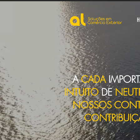
H
A
CADA
IMPORT
INTUITO
DE
NEUT
NOSSOS CONT
CONTRIBUI