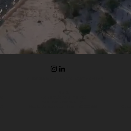
AL IMPORTAÇÃO E EXPORTAÇÃO EIRELI EPP
Filial 1:
09
Av. Marquês de Olinda, 200
Sala 0409 - Recife Antigo
10
Recife, Pernambuco - Brasil - 50.030-000
Carua