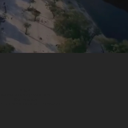
Filial 2:
Rua Padre Félix Pacheco, 197/1
São Francisco
ru, Pernambuco - Brasil - 55.008-125