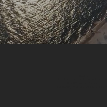
Matriz:
Rua Severino Brasiliano de Lima, 49
Sala 07 | Galpão 1 - Poço
Cabedelo, Paraíba - Brasil - 58101-4